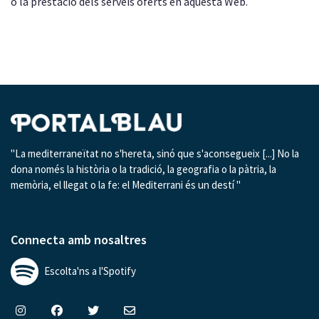
o la prestació dels serveis oferts en aquesta Web.
"La mediterraneïtat no s'hereta, sinó que s'aconsegueix [...] No la
dona només la història o la tradició, la geografia o la pàtria, la
memòria, el llegat o la fe: el Mediterrani és un destí "
Connecta amb nosaltres
Escolta'ns a l'Spotify