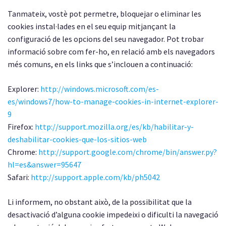
Tanmateix, vostè pot permetre, bloquejar o eliminar les
cookies instal·lades en el seu equip mitjançant la
configuració de les opcions del seu navegador. Pot trobar
informació sobre com fer-ho, en relació amb els navegadors
més comuns, en els links que s’inclouen a continuació:
Explorer:
http://windows.microsoft.com/es-
es/windows7/how-to-manage-cookies-in-internet-explorer-
9
Firefox:
http://support.mozilla.org/es/kb/habilitar-y-
deshabilitar-cookies-que-los-sitios-web
Chrome:
http://support.google.com/chrome/bin/answer.py?
hl=es&answer=95647
Safari:
http://support.apple.com/kb/ph5042
Li informem, no obstant això, de la possibilitat que la
desactivació d’alguna cookie impedeixi o dificulti la navegació