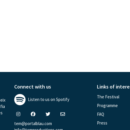
Connect with us
Links of intere
The Festival
Listen to us on Spotify
eix
Programme
afia
és
FAQ
Press
tem@portalblau.com
info@temproductions.com