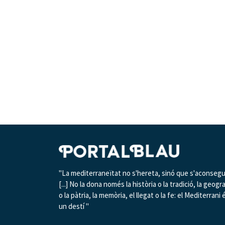
"La mediterraneïtat no s'hereta, sinó que s'aconsegu
[...] No la dona només la història o la tradició, la geogr
o la pàtria, la memòria, el llegat o la fe: el Mediterrani 
un destí "